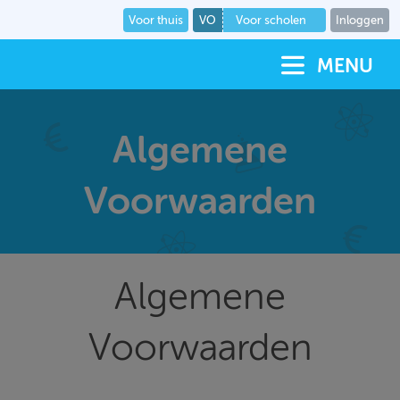
Voor thuis
VO
Voor scholen
Inloggen
MENU
Algemene
Voorwaarden
Algemene
Voorwaarden