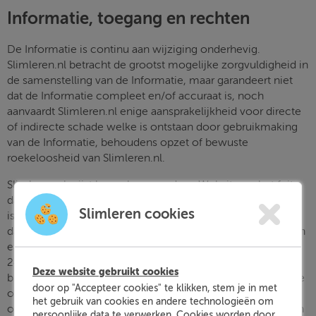
Informatie, toegang en rechten
De Informatie is continu aan wijziging onderhevig.
Slimleren.nl betracht de grootst mogelijke zorgvuldigheid in
de samenstelling van de Informatie, maar garandeert niet
dat de Informatie compleet en/of accuraat is, noch
aanvaardt Slimleren.nl enige aansprakelijkheid voor directe
of indirecte schade welke is ontstaan door gebruikmaking
van de Informatie, behoudens opzet of bewuste
roekeloosheid van Slimleren.nl.
Slimleren.nl wijst bezoekers aan deze Website op het feit
dat Internet niet altijd een geheel betrouwbare voorziening
Slimleren cookies
is voor de overbrenging van, en toegang tot informatie en
dat zich op willekeurige momenten storingen, vertragingen
en fouten kunnen voordoen. Slimleren.nl streeft ernaar om
24 uur per dag en 7 dagen per week de Faciliteiten aan te
Deze website gebruikt cookies
bieden, maar aanvaardt geen aansprakelijkheid voor directe
door op "Accepteer cookies" te klikken, stem je in met
of indirecte schade in verband met een (tijdelijke)
het gebruik van cookies en andere technologieën om
onmogelijkheid toegang te krijgen tot, of gebruik te maken
persoonlijke data te verwerken. Cookies worden door