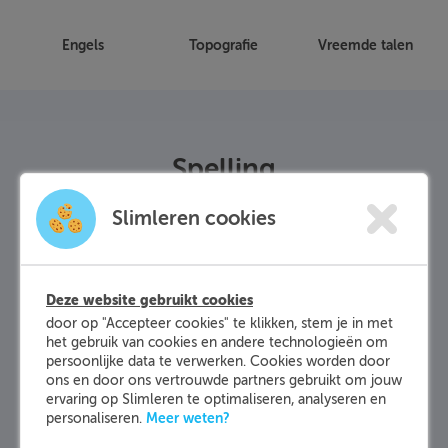
Engels
Topografie
Vreemde talen
Spelling
Slimleren cookies
Met Slimleren kun je het vak spelling volledig
met de leerlingen behandelen op basis van
leerdoelen. De content voor dit vak bestaat uit
Deze website gebruikt cookies
130 leerdoelen en is ontwikkeld voor de
door op "Accepteer cookies" te klikken, stem je in met
groepen 5 t/m 8. De leerdoelen zijn logisch
het gebruik van cookies en andere technologieën om
ingedeeld in domeinen en subdomeinen voor
persoonlijke data te verwerken. Cookies worden door
ons en door ons vertrouwde partners gebruikt om jouw
iedere groep.
ervaring op Slimleren te optimaliseren, analyseren en
Meer weten?
personaliseren.