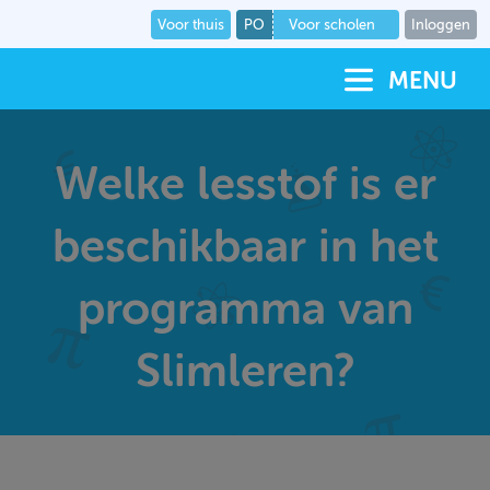
Voor thuis
PO
Voor scholen
Inloggen
MENU
Welke lesstof is er
beschikbaar in het
programma van
Slimleren?