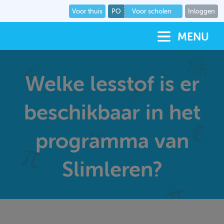
Voor thuis
PO
Voor scholen
Inloggen
MENU
Welke lesstof is er
beschikbaar in het
programma van
Slimleren?