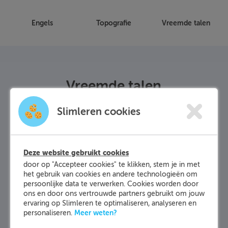
Engels
Topografie
Vreemde talen
Vreemde talen
Slimleren cookies
Met Slimleren kun je het vak vreemde talen
volledig met de leerlingen behandelen op basis
van leerdoelen. De content voor dit vak bestaat
Deze website gebruikt cookies
uit 213 leerdoelen en is ontwikkeld voor de
door op "Accepteer cookies" te klikken, stem je in met
groepen 5 t/m 8. De leerdoelen zijn logisch
het gebruik van cookies en andere technologieën om
ingedeeld in domeinen en subdomeinen voor
persoonlijke data te verwerken. Cookies worden door
ons en door ons vertrouwde partners gebruikt om jouw
iedere groep.
ervaring op Slimleren te optimaliseren, analyseren en
Meer weten?
personaliseren.