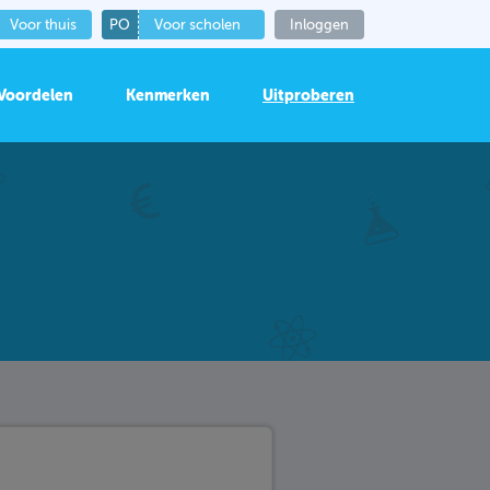
Voor thuis
PO
Voor scholen
Inloggen
Voordelen
Kenmerken
Uitproberen