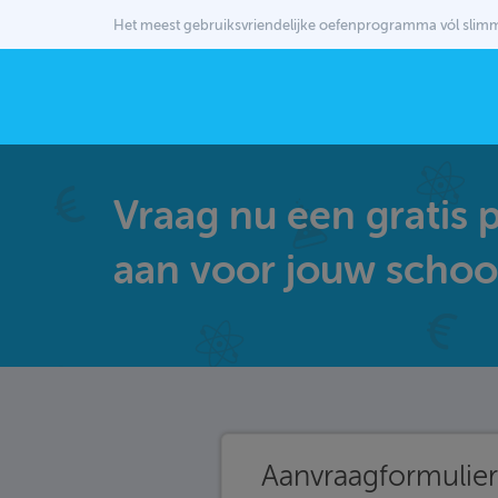
Het meest gebruiksvriendelijke oefenprogramma vól sli
Vraag nu een gratis p
aan voor jouw schoo
Aanvraagformulier 