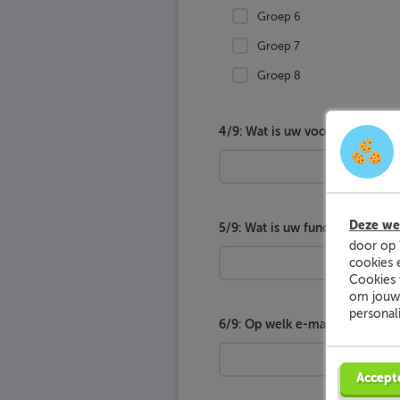
Groep 6
Groep 7
Groep 8
4/9: Wat is uw voor- & achter
Deze web
5/9: Wat is uw functie op schoo
door op 
cookies 
Cookies 
om jouw 
personal
6/9: Op welk e-mailadres kunne
Accept