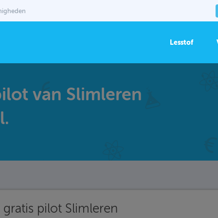
mmigheden
Lesstof
ilot van Slimleren
l.
gratis pilot Slimleren