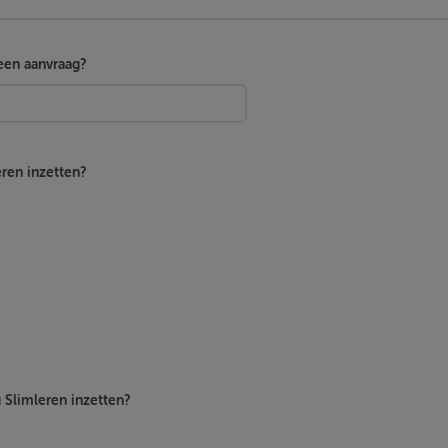
een aanvraag?
eren inzetten?
u Slimleren inzetten?