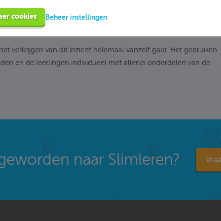
zetten voor de leerlingen, zodat zij dit in de klas of als huiswerk
eer cookies
gerond, zie jij in je dashboard meteen welke leerlingen moeite
Beheer instellingen
n het makkelijk is afgegaan.
et verkrijgen van dit inzicht helemaal vanzelf gaat. Het gebruiken
eden en de leerlingen individueel met allerlei onderdelen van de
geworden naar Slimleren?
Vraa