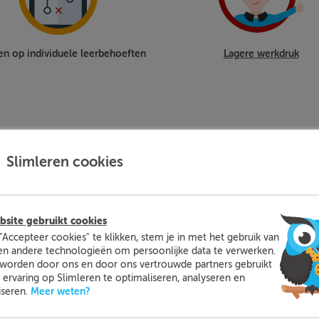
en op individuele leerbehoeften
Lagere werkdruk
Slimleren cookies
site gebruikt cookies
 kent het niet? Implementatie van Slimleren scheelt jou als
"Accepteer cookies" te klikken, stem je in met het gebruik van
en andere technologieën om persoonlijke data te verwerken.
worden door ons en door ons vertrouwde partners gebruikt
tisch na en geeft jou tot op oefening-niveau inzicht in de
ervaring op Slimleren te optimaliseren, analyseren en
Meer weten?
iseren.
lt je in staat om écht les te geven.