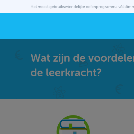
Het meest gebruiksvriendelijke oefenprogramma vól sli
Wat zijn de voordele
de leerkracht?