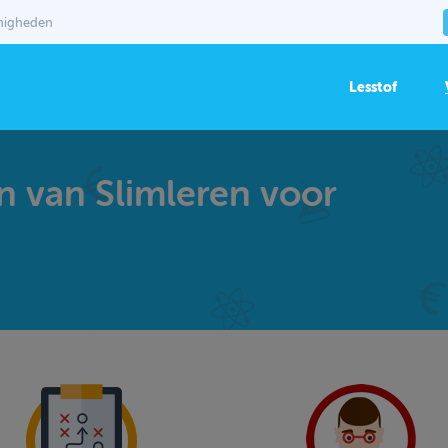
mmigheden
Lesstof
n van Slimleren voor