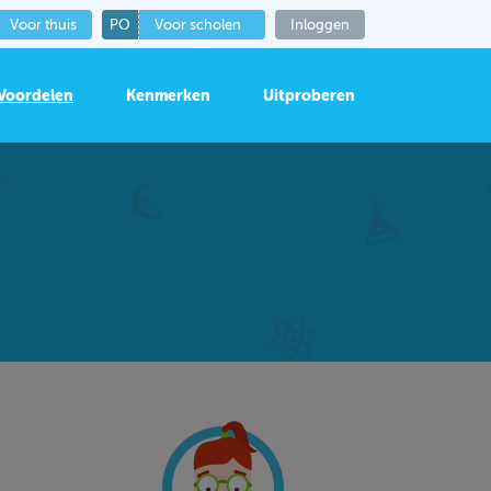
Voor thuis
PO
Voor scholen
Inloggen
Voordelen
Kenmerken
Uitproberen