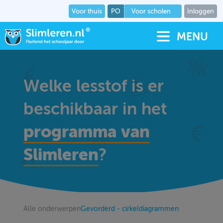
Voor thuis
PO
Voor scholen
Inloggen
MENU
Welke lesstof is er
beschikbaar in het
programma van
Slimleren
?
Alle onderwerpen
Gevorderd - cirkeldiagrammen