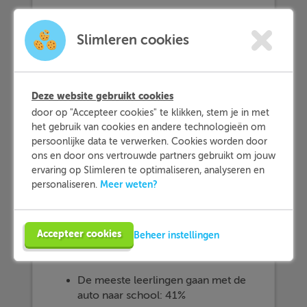
Methode
Slimleren cookies
Een
cirkeldiagram
is een diagram in de
vorm van een
cirkel
. De cirkel is
opgesplitst in verschillende delen. De
grootte van elk vak in een cirkeldiagram
Deze website gebruikt cookies
geeft de hoeveelheid aan.
door op "Accepteer cookies" te klikken, stem je in met
het gebruik van cookies en andere technologieën om
Een voorbeeld van een cirkeldiagram zie
persoonlijke data te verwerken. Cookies worden door
je in de afbeelding Mijlpunt. Hier wordt
ons en door ons vertrouwde partners gebruikt om jouw
ervaring op Slimleren te optimaliseren, analyseren en
weergegeven hoe de leerlingen van
Meer weten?
personaliseren.
groep 8 van de basisschool De Mijlpunt
naar school gaan. De 4 verschillende
vakken zijn bij elkaar opgeteld 100%. Uit
Accepteer cookies
Beheer instellingen
de cirkeldiagram kun je het volgende
aflezen:
De meeste leerlingen gaan met de
auto naar school: 41%