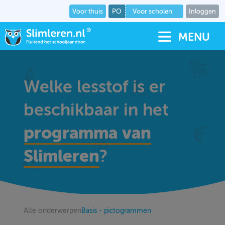
Voor thuis
PO
Voor scholen
Inloggen
MENU
Welke lesstof is er
beschikbaar in het
programma van
Slimleren
?
Alle onderwerpen
Basis - pictogrammen