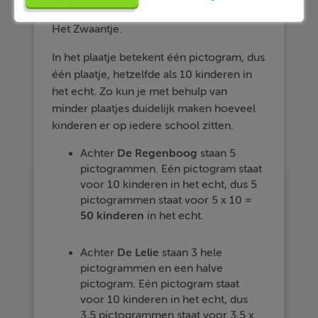
drie scholen: De Regenboog, De Lelie en
Het Zwaantje.
In het plaatje betekent één pictogram, dus
één plaatje, hetzelfde als 10 kinderen in
het echt. Zo kun je met behulp van
minder plaatjes duidelijk maken hoeveel
kinderen er op iedere school zitten.
Achter
De Regenboog
staan 5
pictogrammen. Eén pictogram staat
voor 10 kinderen in het echt, dus 5
pictogrammen staat voor 5 x 10 =
50 kinderen
in het echt.
Achter
De Lelie
staan 3 hele
pictogrammen en een halve
pictogram. Eén pictogram staat
voor 10 kinderen in het echt, dus
3,5 pictogrammen staat voor 3,5 x