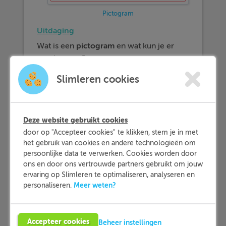
Pictogram
Uitdaging
Wat is een
pictogram
en wat kun je er
precies mee?
Slimleren cookies
Methode
Een
pictogram
is
een plaatje
waarmee je
zonder geschreven tekst iets probeert
Deze website gebruikt cookies
duidelijk te maken. Het woord pictogram
door op "Accepteer cookies" te klikken, stem je in met
bestaat uit twee Latijnse woorden: pictus
het gebruik van cookies en andere technologieën om
en gramma. Pictus betekent plaatje en
persoonlijke data te verwerken. Cookies worden door
ons en door ons vertrouwde partners gebruikt om jouw
gramma betekent letter
ervaring op Slimleren te optimaliseren, analyseren en
Meer weten?
Met een pictogram kun je op een simpele
personaliseren.
manier iets duidelijk maken. Kijk maar
naar het pictogram naast de tekst. Je ziet
Accepteer cookies
hier pictogrammen (plaatjes) staan achter
Beheer instellingen