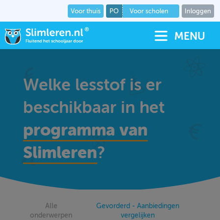
Voor thuis
PO
Voor scholen
Inloggen
MENU
Welke lesstof is er
beschikbaar in het
programma van
Slimleren
?
Alle
Gevorderd - Aanbiedingen
onderwerpen
vergelijken