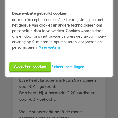
Methode
Wanneer er voor een product
Deze website gebruikt cookies
verschillende aanbiedingen zijn, kan het
door op "Accepteer cookies" te klikken, stem je in met
niet altijd duidelijk zijn welke aanbieding
het gebruik van cookies en andere technologieën om
voordeliger is. Dit kan worden bepaald
persoonlijke data te verwerken. Cookies worden door
door voor elke aanbieding uit te rekenen
ons en door ons vertrouwde partners gebruikt om jouw
hoeveel 1 product kost. Vervolgens kun je
ervaring op Slimleren te optimaliseren, analyseren en
de prijzen met elkaar vergelijken.
Meer weten?
personaliseren.
Bekijk het volgende voorbeeld:
Accepteer cookies
Beheer instellingen
Ruben heeft bij supermarkt A 60
aardbeien voor € 6,- gekocht.
Elise heeft bij supermarkt B 25 aardbeien
voor € 4,- gekocht.
Bob heeft bij supermarkt C 20 aardbeien
voor € 3,- gekocht.
Welke supermarkt heeft de meest