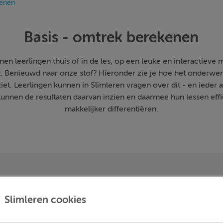
kenen
Basis - omtrek berekenen
n leerlingen thuis of in de les, op een leuke en interactieve ma
et. Benieuwd naar onze stof? Hieronder zie je hoe het onderwe
ziet. Leerlingen kunnen in Slimleren vragen over dit - en ieder
nnen de resultaten daarvan inzien en daarmee hun lessen effic
makkelijker differentiëren.
Slimleren cookies
erekenen