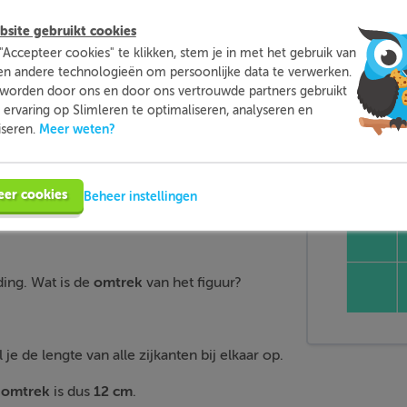
site gebruikt cookies
"Accepteer cookies" te klikken, stem je in met het gebruik van
en andere technologieën om persoonlijke data te verwerken.
worden door ons en door ons vertrouwde partners gebruikt
ervaring op Slimleren te optimaliseren, analyseren en
Meer weten?
iseren.
eer cookies
en figuur bepalen?
Beheer instellingen
ding. Wat is de
omtrek
van het figuur?
e de lengte van alle zijkanten bij elkaar op.
e
omtrek
is dus
12 cm
.