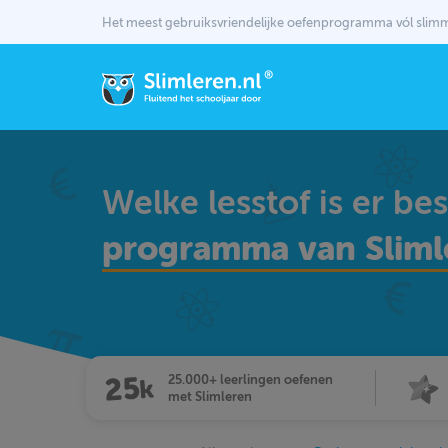
Het meest gebruiksvriendelijke oefenprogramma vól sli
Welke lesstof is er be
programma van Sliml
25.000+ leerlingen oefenen
met Slimleren