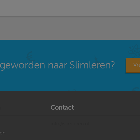
geworden naar Slimleren?
Vra
n
Contact
info@slimleren.nl
gen