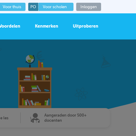
Voor thuis
PO
Voor scholen
Inloggen
Voordelen
Kenmerken
Uitproberen
Aangeraden door 500+
de les
docenten