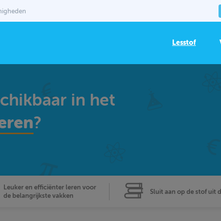
mmigheden
Lesstof
schikbaar in het
eren
?
Leuker en efficiënter leren voor
Sluit aan op de stof uit 
de belangrijkste vakken