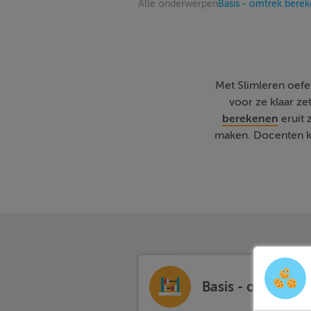
Alle onderwerpen
Basis - omtrek bere
Met Slimleren oefene
voor ze klaar z
berekenen
eruit 
maken. Docenten ku
Basis - omtrek b