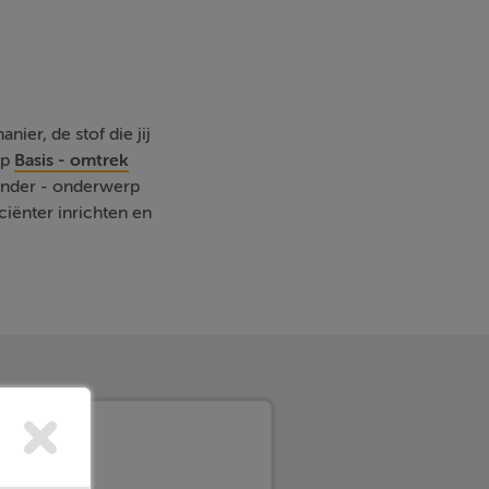
nier, de stof die jij
rp
Basis - omtrek
 ander - onderwerp
iënter inrichten en