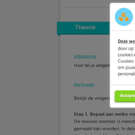
Theorie
Deze web
door op 
cookies 
Uitdaging
Cookies 
Hoe tel je
ongelijknamige
b
om jouw 
personal
Methode
3
Accept
Bekijk de volgende som:
3
4
Stap 1. Bepaal aan welke n
De nieuwe noemer is meestal
gemaakt kan worden. In deze