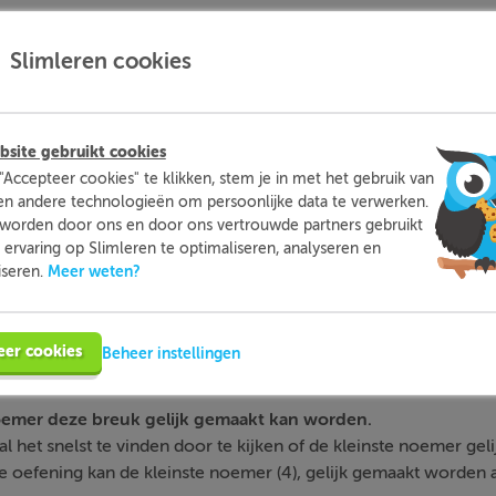
Slimleren cookies
site gebruikt cookies
"Accepteer cookies" te klikken, stem je in met het gebruik van
en andere technologieën om persoonlijke data te verwerken.
worden door ons en door ons vertrouwde partners gebruikt
reuken
bij elkaar op? Dat leggen we je hier uit.
ervaring op Slimleren te optimaliseren, analyseren en
Meer weten?
iseren.
1
eer cookies
Beheer instellingen
en
4
1
8
8
oemer deze breuk gelijk gemaakt kan worden.
 het snelst te vinden door te kijken of de kleinste noemer gel
 oefening kan de kleinste noemer (4), gelijk gemaakt worden 