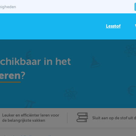
mmigheden
Lesstof
schikbaar in het
eren
?
Leuker en efficiënter leren voor
Sluit aan op de stof uit 
de belangrijkste vakken