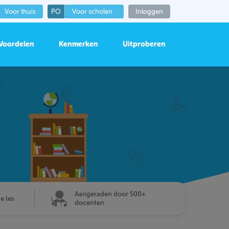
Voor thuis
PO
Voor scholen
Inloggen
Voordelen
Kenmerken
Uitproberen
Aangeraden door 500+
de les
docenten