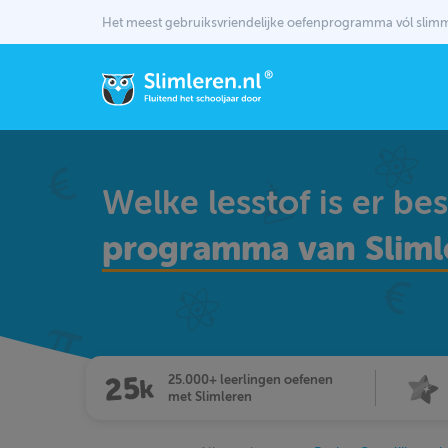
Het meest gebruiksvriendelijke oefenprogramma vól sli
Welke lesstof is er be
programma van Sliml
25.000+ leerlingen oefenen
met Slimleren