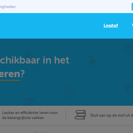
mmigheden
Lesstof
schikbaar in het
eren
?
Leuker en efficiënter leren voor
Sluit aan op de stof uit 
de belangrijkste vakken