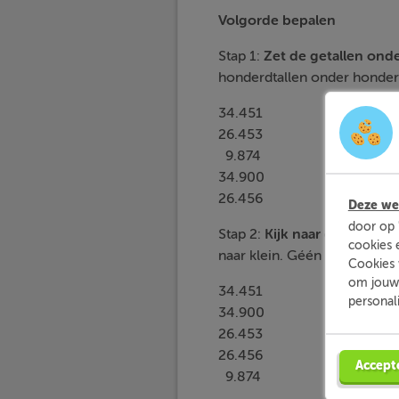
Volgorde bepalen
Stap 1:
Zet
de
getallen
onde
honderdtallen onder honderd
34.451
26.453
9.874
34.900
26.456
Deze web
door op 
Stap 2:
Kijk naar de tiendui
cookies 
naar klein. Géén tienduizend
Cookies 
om jouw 
34.451
personal
34.900
26.453
26.456
Accept
9.874