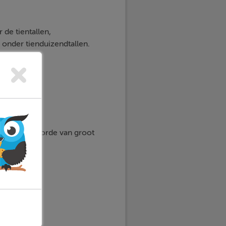
de tientallen,
 onder tienduizendtallen.
 deze op volgorde van groot