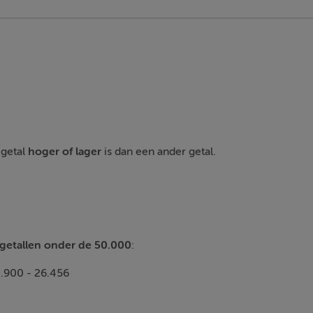
 getal
hoger
of
lager
is dan een ander getal.
f getallen onder de 50.000
:
4.900 - 26.456