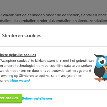
r
elkaar
met de eenheden onder de eenheden, tientallen onder 
tallen, duizendtallen onder duizendtallen en tienduizendtallen
Slimleren cookies
site gebruikt cookies
"Accepteer cookies" te klikken, stem je in met het gebruik van
zendtallen
. Kijk naar het tienduizendtal van de getallen en zet
en andere technologieën om persoonlijke data te verwerken.
tal betekent natuurlijk klein. Deze zet je dus onderaan.
worden door ons en door ons vertrouwde partners gebruikt
ervaring op Slimleren te optimaliseren, analyseren en
Meer weten?
iseren.
eer cookies
Beheer instellingen