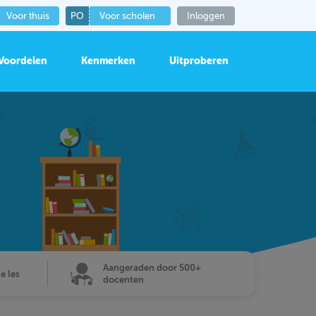
Voor thuis
PO
Voor scholen
Inloggen
Voordelen
Kenmerken
Uitproberen
Aangeraden door 500+
de les
docenten