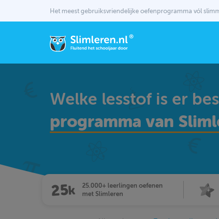
Het meest gebruiksvriendelijke oefenprogramma vól sli
Welke lesstof is er be
programma van Sliml
25.000+ leerlingen oefenen
met Slimleren