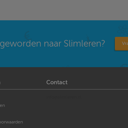
geworden naar Slimleren?
Vra
n
Contact
info@slimleren.nl
gen
oorwaarden