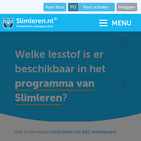
Voor thuis
PO
Voor scholen
Inloggen
MENU
Welke lesstof is er
beschikbaar in het
programma van
Slimleren
?
Alle onderwerpen
Geld tellen tot €20 (meerkeuze)