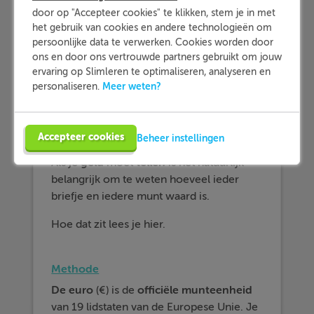
door op "Accepteer cookies" te klikken, stem je in met
het gebruik van cookies en andere technologieën om
persoonlijke data te verwerken. Cookies worden door
ons en door ons vertrouwde partners gebruikt om jouw
ervaring op Slimleren te optimaliseren, analyseren en
Meer weten?
personaliseren.
Briefjes en munten
Accepteer cookies
Beheer instellingen
Uitdaging
Als je
geld
moet
tellen
is het natuurlijk
belangrijk om te weten hoeveel ieder
briefje en iedere munt waard is.
Hoe dat zit lees je hier.
Methode
De
euro
(€) is de
officiële
munteenheid
van 19 lidstaten van de Europese Unie. Je