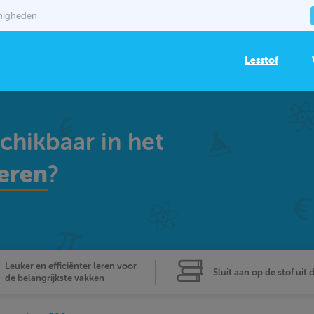
mmigheden
Lesstof
schikbaar in het
eren
?
Leuker en efficiënter leren voor
Sluit aan op de stof uit 
de belangrijkste vakken