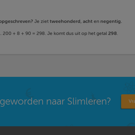
s opgeschreven?
Je ziet
tweehonderd
,
acht
en
negentig.
.
200 + 8 + 90 = 298. Je komt dus uit op het getal
298
.
geworden naar Slimleren?
Vra