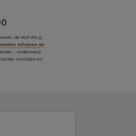
00
nier, de stof die jij
orden schrijven als
r ander - onderwerp
iënter inrichten en