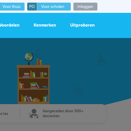
Voor thuis
PO
Voor scholen
Inloggen
Voordelen
Kenmerken
Uitproberen
Aangeraden door 500+
de les
docenten