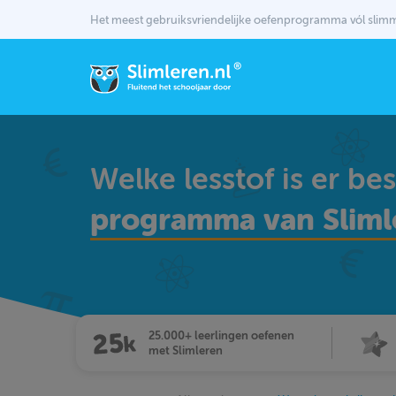
Het meest gebruiksvriendelijke oefenprogramma vól sli
Welke lesstof is er be
programma van Sliml
25.000+ leerlingen oefenen
met Slimleren