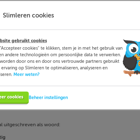
Slimleren cookies
site gebruikt cookies
"Accepteer cookies" te klikken, stem je in met het gebruik van
en andere technologieën om persoonlijke data te verwerken.
worden door ons en door ons vertrouwde partners gebruikt
en getal geschreven, dus in
cijfers
. Als je reken-oefeningen maa
ervaring op Slimleren te optimaliseren, analyseren en
Meer weten?
iseren.
ook weleens voor dat een getal als woord is geschreven, dus in
le
 getallen meestal uitgeschreven in letters.
chreven als een woord, omzet in een getal in cijfers, leggen we
eer cookies
Beheer instellingen
tal uitgeschreven als woord:
ig