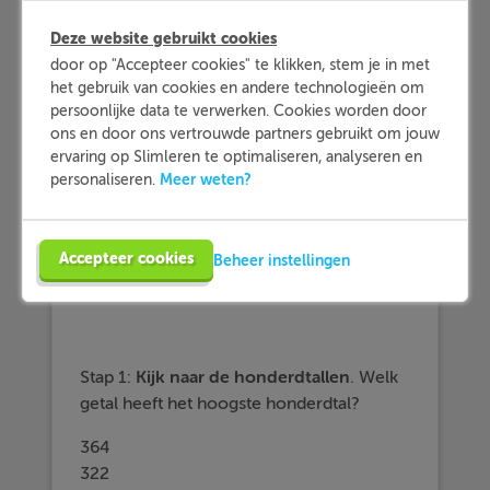
Hoe je dat doet lees je hier.
Deze website gebruikt cookies
door op "Accepteer cookies" te klikken, stem je in met
het gebruik van cookies en andere technologieën om
Methode
persoonlijke data te verwerken. Cookies worden door
Stel je hebt de volgende
vier getallen
ons en door ons vertrouwde partners gebruikt om jouw
ervaring op Slimleren te optimaliseren, analyseren en
onder de 500
:
Meer weten?
personaliseren.
364 - 110 - 322 - 269
Accepteer cookies
Beheer instellingen
Wat is het grootste getal?
Stap 1:
Kijk naar de
honderdtallen
. Welk
getal heeft het hoogste honderdtal?
364
322