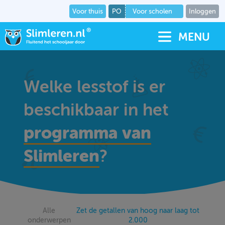
Voor thuis
PO
Voor scholen
Inloggen
MENU
Welke lesstof is er
beschikbaar in het
programma van
Slimleren
?
Alle
Zet de getallen van hoog naar laag tot
onderwerpen
2.000