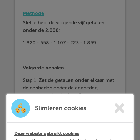
Methode
Stel je hebt de volgende
vijf getallen
onder de 2.000
:
1.820 - 558 - 1.107 - 223 - 1.899
Volgorde bepalen
Stap 1:
Zet
de
getallen
onder
elkaar
met
de eenheden onder de eenheden,
tientallen onder de tientallen,
honderdtallen onder honderdtallen en
Slimleren cookies
duizendtallen onder duizendtallen.
1.820
558
Deze website gebruikt cookies
1.107