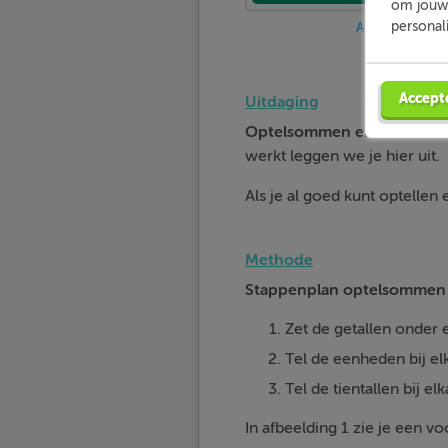
om jouw 
personal
Afbeelding 1
Accept
Uitdaging
Optelsommen en aftrekso
werkt leggen we je hier uit.
Als je al goed kunt optellen 
Methode
Stappenplan optelsommen 
Zet de getallen onder e
Tel de eenheden bij el
Tel de tientallen bij elk
In afbeelding 1 zie je een 