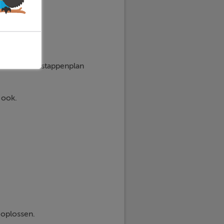
en. Hoe dit stappenplan
 ook.
 oplossen.