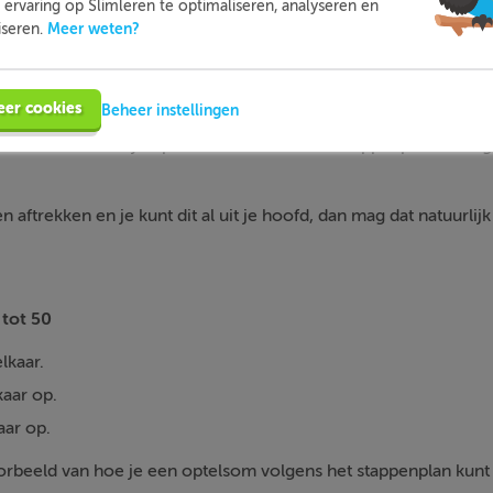
ervaring op Slimleren te optimaliseren, analyseren en
Meer weten?
iseren.
Afbeelding 2
eer cookies
Beheer instellingen
mmen tot 50
kun je oplossen door een vast stappenplan te volg
en aftrekken en je kunt dit al uit je hoofd, dan mag dat natuurlijk
tot 50
lkaar.
kaar op.
aar op.
voorbeeld van hoe je een optelsom volgens het stappenplan kunt