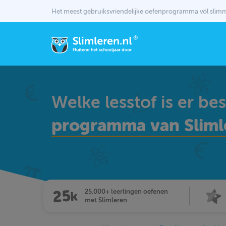
Het meest gebruiksvriendelijke oefenprogramma vól sli
Welke lesstof is er be
programma van Sliml
25.000+ leerlingen oefenen
met Slimleren