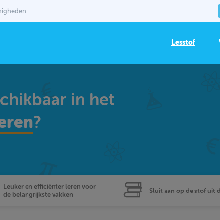
mmigheden
Lesstof
schikbaar in het
eren
?
Leuker en efficiënter leren voor
Sluit aan op de stof uit 
de belangrijkste vakken