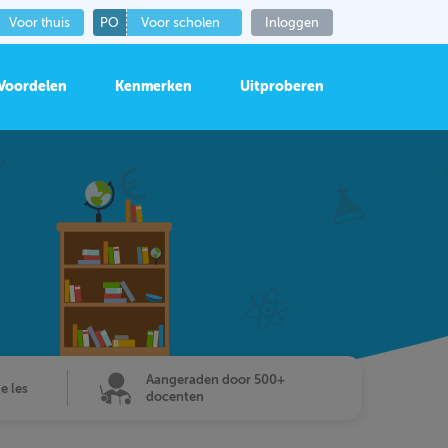
Voor thuis
PO
Voor scholen
Inloggen
Voordelen
Kenmerken
Uitproberen
Aangeraden door 500+
de les
docenten