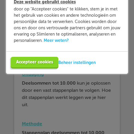
Deze website gebruikt cookies
door op "Accepteer cookies" te klikken, stem je in met
het gebruik van cookies en andere technologieën om
persoonlijke data te verwerken. Cookies worden door
ons en door ons vertrouwde partners gebruikt om jouw
ervaring op Slimleren te optimaliseren, analyseren en
Meer weten?
personaliseren.
Accepteer cookies
Beheer instellingen
Afbeelding
Uitdaging
Deelsommen tot 10.000
kun je oplossen
door een vast stappenplan te volgen. Hoe
dit stappenplan werkt leggen we je hier
uit.
Methode
Stappenplan deelsommen tot 10.000