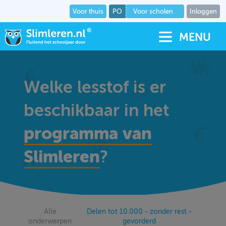
Voor thuis
PO
Voor scholen
Inloggen
MENU
Welke lesstof is er
beschikbaar in het
programma van
Slimleren
?
Alle
Delen tot 10.000 - zonder rest -
onderwerpen
gevorderd