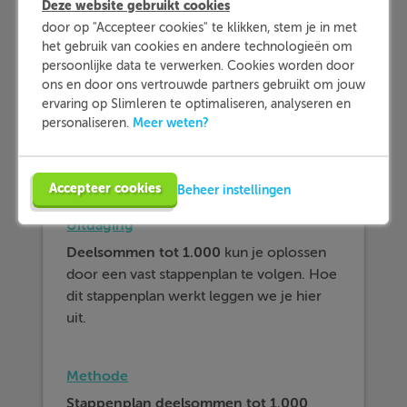
Deze website gebruikt cookies
door op "Accepteer cookies" te klikken, stem je in met
het gebruik van cookies en andere technologieën om
persoonlijke data te verwerken. Cookies worden door
ons en door ons vertrouwde partners gebruikt om jouw
ervaring op Slimleren te optimaliseren, analyseren en
Meer weten?
personaliseren.
Accepteer cookies
Beheer instellingen
Afbeelding
Uitdaging
Deelsommen tot 1.000
kun je oplossen
door een vast stappenplan te volgen. Hoe
dit stappenplan werkt leggen we je hier
uit.
Methode
Stappenplan deelsommen tot 1.000