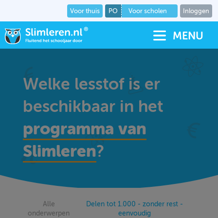
Voor thuis
PO
Voor scholen
Inloggen
MENU
Welke lesstof is er
beschikbaar in het
programma van
Slimleren
?
Alle
Delen tot 1.000 - zonder rest -
onderwerpen
eenvoudig