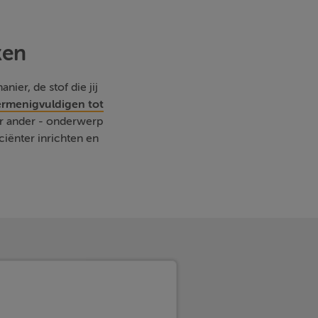
ken
nier, de stof die jij
ermenigvuldigen tot
der ander - onderwerp
iënter inrichten en