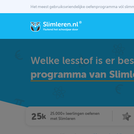
Het meest gebruiksvriendelijke oefenprogramma vól sli
Welke lesstof is er be
programma van Sliml
25.000+ leerlingen oefenen
met Slimleren