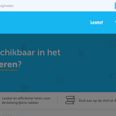
mmigheden
Lesstof
schikbaar in het
eren
?
Leuker en efficiënter leren voor
Sluit aan op de stof uit 
de belangrijkste vakken