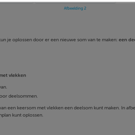
Afbeelding 2
kun je oplossen door er een nieuwe som van te maken:
een
de
met vlekken
van.
 voor deelsommen.
e van een keersom met vlekken een deelsom kunt maken. In afbe
nplan kunt oplossen.