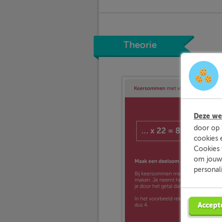
Theorie
Deze web
door op 
cookies 
Cookies 
om jouw 
personal
Accept