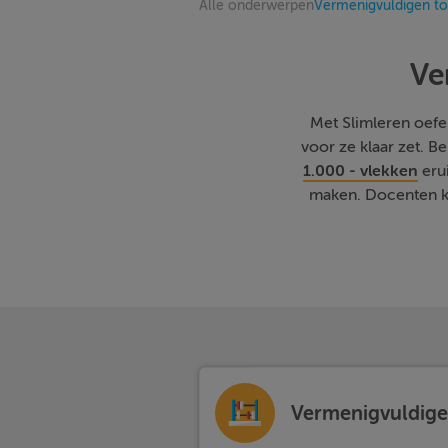
Alle onderwerpen
Vermenigvuldigen to
Ve
Met Slimleren oefene
voor ze klaar zet. 
1.000 - vlekken
erui
maken. Docenten ku
Vermenigvuldigen