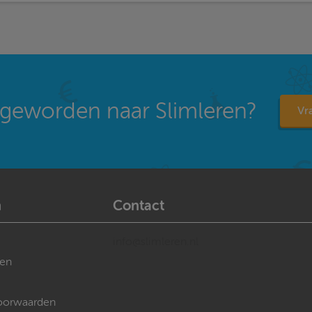
geworden naar Slimleren?
Vra
n
Contact
info@slimleren.nl
gen
oorwaarden