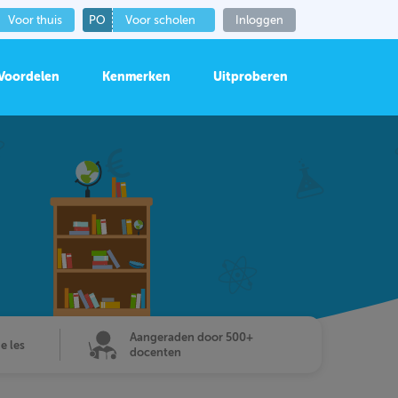
Voor thuis
PO
Voor scholen
Inloggen
Voordelen
Kenmerken
Uitproberen
Aangeraden door 500+
de les
docenten