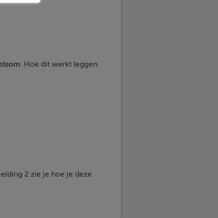
elsom
. Hoe dit werkt leggen
elding 2 zie je hoe je deze