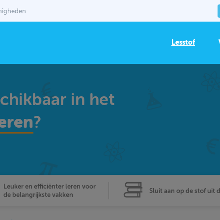
mmigheden
Lesstof
schikbaar in het
eren
?
Leuker en efficiënter leren voor
Sluit aan op de stof uit 
de belangrijkste vakken