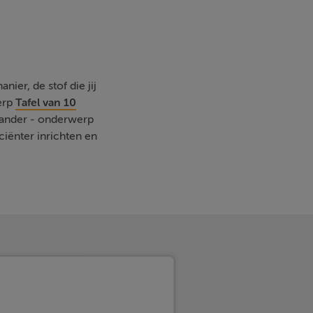
nier, de stof die jij
erp
Tafel van 10
r ander - onderwerp
iënter inrichten en