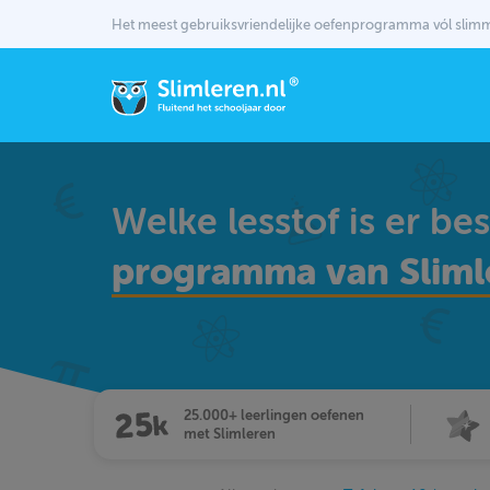
Het meest gebruiksvriendelijke oefenprogramma vól sli
Welke lesstof is er be
programma van Sliml
25.000+ leerlingen oefenen
met Slimleren