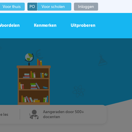
Voor thuis
PO
Voor scholen
Inloggen
Voordelen
Kenmerken
Uitproberen
Aangeraden door 500+
de les
docenten