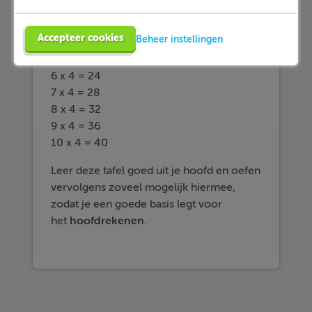
2 x 4 = 8
3 x 4 = 12
Accepteer cookies
Beheer instellingen
4 x 4 = 16
5 x 4 = 20
6 x 4 = 24
7 x 4 = 28
8 x 4 = 32
9 x 4 = 36
10 x 4 = 40
Leer deze tafel goed uit je hoofd en oefen
vervolgens zoveel mogelijk hiermee,
zodat je een goede basis legt voor
het
hoofdrekenen
.