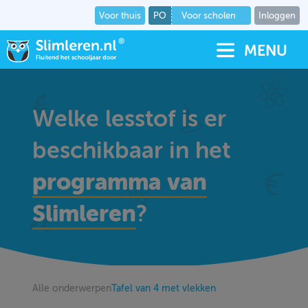
Voor thuis
PO
Voor scholen
Inloggen
MENU
Welke lesstof is er
beschikbaar in het
programma van
Slimleren
?
Alle onderwerpen
Tafel van 4 met vlekken