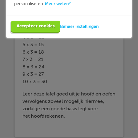
De tafel van 3 ziet er als volgt uit:
Meer weten?
personaliseren.
1 x 3 = 3
2 x 3 = 6
Accepteer cookies
Beheer instellingen
3 x 3 = 9
4 x 3 = 12
5 x 3 = 15
6 x 3 = 18
7 x 3 = 21
8 x 3 = 24
9 x 3 = 27
10 x 3 = 30
Leer deze tafel goed uit je hoofd en oefen
vervolgens zoveel mogelijk hiermee,
zodat je een goede basis legt voor
het
hoofdrekenen
.