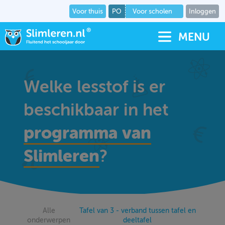
Voor thuis
PO
Voor scholen
Inloggen
MENU
Welke lesstof is er
beschikbaar in het
programma van
Slimleren
?
Alle
Tafel van 3 - verband tussen tafel en
onderwerpen
deeltafel