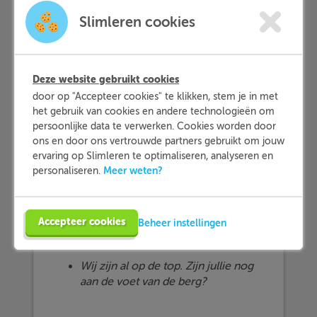
You
were
the first to arrive here.
Slimleren cookies
Well done, my boy!
Jij was de eerste die hier arriveerde.
Goed gedaan, mijn jongen.
Deze website gebruikt cookies
door op "Accepteer cookies" te klikken, stem je in met
I could see that after that movie my
het gebruik van cookies en andere technologieën om
parents
were
feeling sad.
persoonlijke data te verwerken. Cookies worden door
Ik kon zien dat na die film mijn
ons en door ons vertrouwde partners gebruikt om jouw
ervaring op Slimleren te optimaliseren, analyseren en
ouders zich verdrietig voelden.
Meer weten?
personaliseren.
De samentrekking
we're
is een verkorting
van we are en betekent
wij zijn
:
Accepteer cookies
Beheer instellingen
We're
at the top already. Are you still
at the foot of the mountain?
Wij zijn al op de top. Zijn jullie nog
aan de voet van de berg?