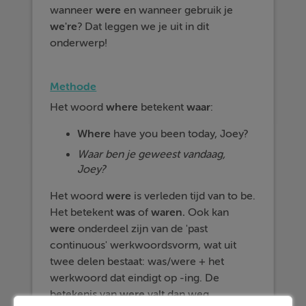
wanneer
were
en wanneer gebruik je
we're
? Dat leggen we je uit in dit
onderwerp!
Methode
Het woord
where
betekent
waar
:
Where
have you been today, Joey?
Waar ben je geweest vandaag,
Joey?
Het woord
were
is verleden tijd van to be.
Het betekent
was
of
waren.
Ook kan
were
onderdeel zijn van de 'past
continuous' werkwoordsvorm, wat uit
twee delen bestaat: was/were + het
werkwoord dat eindigt op -ing. De
betekenis van
were
valt dan weg.