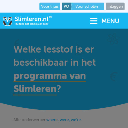
Voor thuis
PO
Voor scholen
Inloggen
MENU
Welke lesstof is er
beschikbaar in het
programma van
Slimleren
?
Alle onderwerpen
where, were, we're