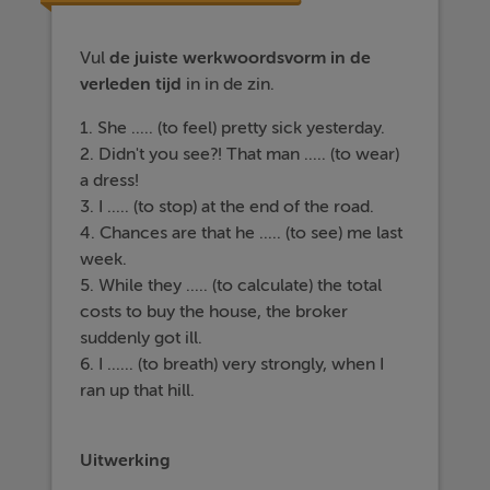
Vul
de
juiste
werkwoordsvorm in de
verleden tijd
in in de zin.
1. She ..... (to feel) pretty sick yesterday.
2. Didn't you see?! That man ..... (to wear)
a dress!
3. I ..... (to stop) at the end of the road.
4. Chances are that he ..... (to see) me last
week.
5. While they ..... (to calculate) the total
costs to buy the house, the broker
suddenly got ill.
6. I ...... (to breath) very strongly, when I
ran up that hill.
Uitwerking