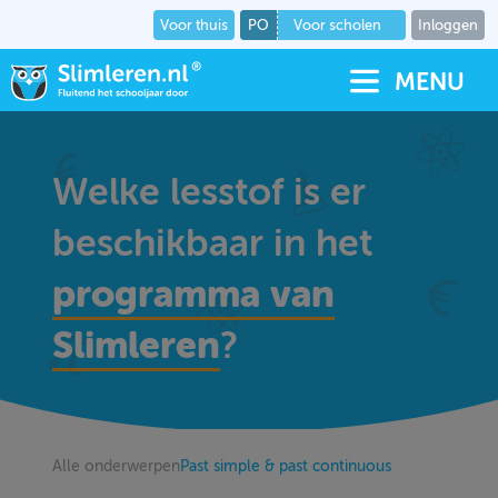
Voor thuis
PO
Voor scholen
Inloggen
MENU
Welke lesstof is er
beschikbaar in het
programma van
Slimleren
?
Alle onderwerpen
Past simple & past continuous