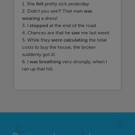
1. She
felt
pretty sick yesterday.
2. Didn't you see?! That man
was
wearing
a dress!
3. I
stopped
at the end of the road.
4. Chances are that he
saw
me last week.
5. While they
were calculating
the total
costs to buy the house, the broker
suddenly got ill.
6. I
was breathing
very strongly, when I
ran up that hill.