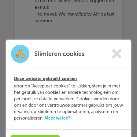
l, met één klinker ervoor krijgen een
extra l:
- to travel: We
trave
ll
ed
to Africa last
summer.
Hoe ziet de past simple eruit bij veel
voorkomende onregelmatige
Slimleren cookies
werkwoorden?
Onregelmatige werkwoorden hebben
Deze website gebruikt cookies
een niet-regelmatige vervoeging. De
door op "Accepteer cookies" te klikken, stem je in met
vervoeging van deze werkwoorden moet
het gebruik van cookies en andere technologieën om
je simpelweg leren door het uit je hoofd
persoonlijke data te verwerken. Cookies worden door
te leren en te oefenen. Enkele
ons en door ons vertrouwde partners gebruikt om jouw
voorbeelden van onregelmatige
ervaring op Slimleren te optimaliseren, analyseren en
werkwoorden en de bijbehorende past
Meer weten?
personaliseren.
simple zijn:
- to be -->
was/were