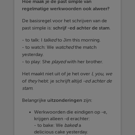
Hoe maak je de past simple van
regelmatige werkwoorden ook alweer?
De basisregel voor het schrijven van de
past simple is:
schrijf -ed achter de stam
.
- to talk: I
talked
to Jim this morning.
- to watch: We
watched
the match
yesterday.
- to play: She
played
with her brother.
Het maakt niet uit of je het over
I
,
you
,
we
of
they
hebt: je schrijft altijd
-ed achter de
stam
.
Belangrijke
uitzonderingen
zijn:
Werkwoorden die eindigen op -e,
krijgen alleen -d erachter:
- to bake: We
bake
d
a
delicious cake yesterday.