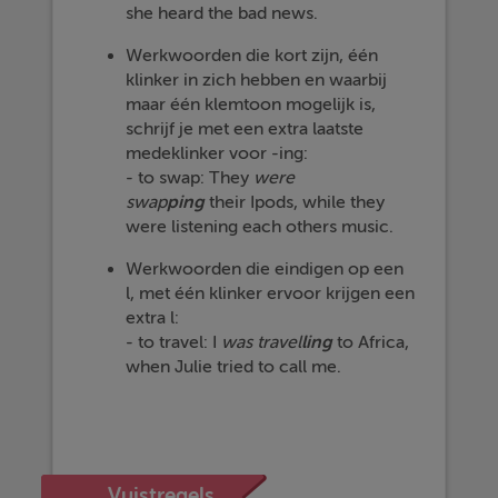
she heard the bad news.
Werkwoorden die kort zijn, één
klinker in zich hebben en waarbij
maar één klemtoon mogelijk is,
schrijf je met een extra laatste
medeklinker voor -ing:
- to swap: They
were
swap
ping
their Ipods, while they
were listening each others music.
Werkwoorden die eindigen op een
l, met één klinker ervoor krijgen een
extra l:
- to travel: I
was
travel
ling
to Africa,
when Julie tried to call me.
Vuistregels