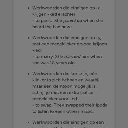
Werkwoorden die eindigen op -c,
krijgen -ked erachter:
- to panic: She
panic
ked
when she
heard the bad news.
Werkwoorden die eindigen op -y,
met een medeklinker ervoor, krijgen
-ied:
- to marry: She
marr
ied
him when
she was 18 years old.
Werkwoorden die kort zijn, één
klinker in zich hebben en waarbij
maar één klemtoon mogelijk is,
schrijf je met een extra laatste
medeklinker voor -ed:
- to swap: They swap
ped
their Ipods
to listen to each others music.
Werkwoorden die eindigen op een