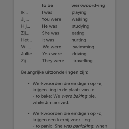
to be werkwoord-ing
Ik... I was playing
Jij... You were walking
Hij... He was studying
Zij... She was eating
Het... It was hurting
Wij... We were swimming
Jullie... You were driving
Zij... They were travelling
Belangrijke
uitzonderingen
zijn:
Werkwoorden die eindigen op -e,
krijgen -ing in de plaats van -e:
- to bake: We
were
bak
ing
pie,
while Jim arrived.
Werkwoorden die eindigen op -c,
krijgen een k erbij voor -ing:
- to panic: She
was
panic
king
,
when