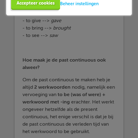
Accepteer cookies
Beheer instellingen
- to have -->
had
- to do -->
did
- to give -->
gave
- to bring -->
brought
- to see -->
saw
Hoe maak je de past continuous ook
alweer?
Om de past continuous te maken heb je
altijd
2 werkwoorden
nodig, namelijk een
vervoeging van
to be (was of were)
+
werkwoord met -ing
erachter. Het werkt
ongeveer hetzelfde als de present
continuous, het enige verschil is dat je bij
de past continuous de verleden tijd van
het werkwoord to be gebruikt.