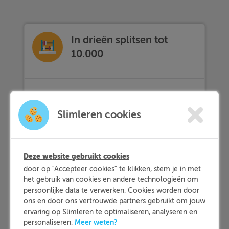
In drieën splitsen tot
10.000
Theorie
Slimleren cookies
Deze website gebruikt cookies
Uitdaging
door op "Accepteer cookies" te klikken, stem je in met
Bij het
in drieën
splitsen tot 10.000
moet
het gebruik van cookies en andere technologieën om
je de bekende getallen aanvullen met een
persoonlijke data te verwerken. Cookies worden door
ander getal, zodat de drie getallen samen
ons en door ons vertrouwde partners gebruikt om jouw
ervaring op Slimleren te optimaliseren, analyseren en
bij elkaar opgeteld 100 zijn.
Meer weten?
personaliseren.