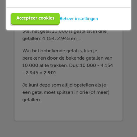
Hoe je dit doet leggen we je hier uit.
Accepteer cookies
Beheer instellingen
Methode
Stel het getal 10.000 is gesplitst in drie
getallen: 4.154, 2.945 en ...
Wat het onbekende getal is, kun je
berekenen door de bekende getallen van
10.000 af te trekken. Dus: 10.000 - 4.154
- 2.945 =
2.901
Je kunt deze som altijd opstellen als je
een getal moet splitsen in drie (of meer)
getallen.