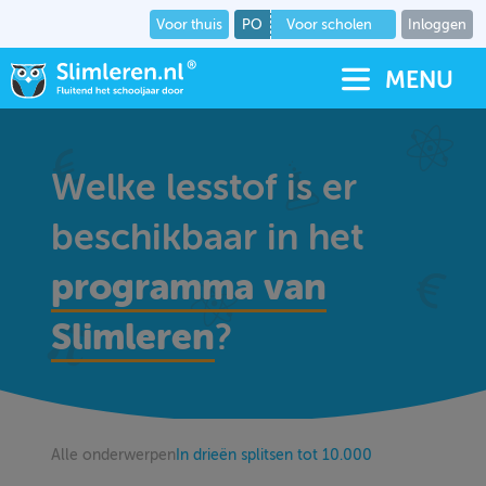
Voor thuis
PO
Voor scholen
Inloggen
MENU
Welke lesstof is er
beschikbaar in het
programma van
Slimleren
?
Alle onderwerpen
In drieën splitsen tot 10.000