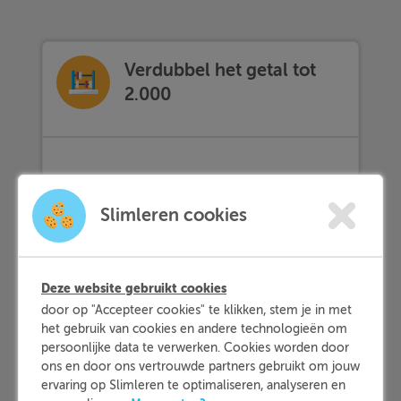
Verdubbel het getal tot
2.000
Theorie
Slimleren cookies
Uitdaging
Deze website gebruikt cookies
Bij
verdubbelen
tot 2.000 moet je het
door op "Accepteer cookies" te klikken, stem je in met
bekende getal verdubbelen, waarbij het
het gebruik van cookies en andere technologieën om
persoonlijke data te verwerken. Cookies worden door
antwoord niet hoger is dan 2.000.
ons en door ons vertrouwde partners gebruikt om jouw
ervaring op Slimleren te optimaliseren, analyseren en
Hoe je dit doet leggen we je hier uit.