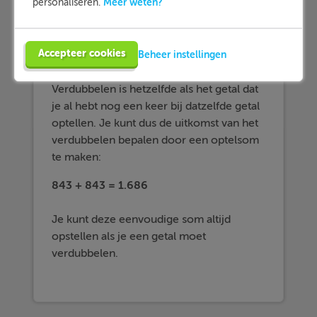
Meer weten?
personaliseren.
Methode
Accepteer cookies
Beheer instellingen
Stel: je moet het getal 843
verdubbelen
.
Verdubbelen is hetzelfde als het getal dat
je al hebt nog een keer bij datzelfde getal
optellen. Je kunt dus de uitkomst van het
verdubbelen bepalen door een optelsom
te maken:
843 + 843 = 1.686
Je kunt deze eenvoudige som altijd
opstellen als je een getal moet
verdubbelen.