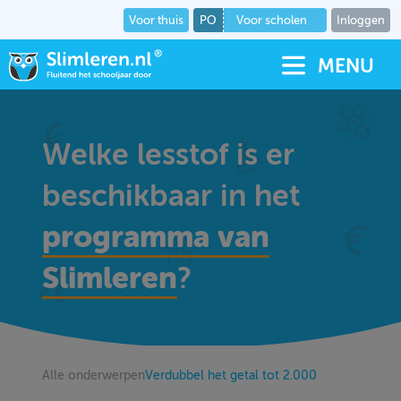
Voor thuis
PO
Voor scholen
Inloggen
MENU
Welke lesstof is er
beschikbaar in het
programma van
Slimleren
?
Alle onderwerpen
Verdubbel het getal tot 2.000